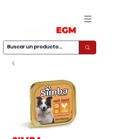
CONÓCENOS
|
CONTÁCTANOS
|
¿QUIERES SER
| WEBINARS
DISTRIBUIDOR?