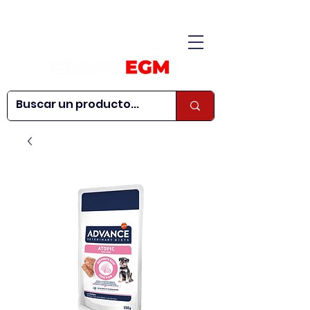
CONÓCENOS
|
CONTÁCTANOS
|
¿QUIERES SER
| WEBINARS
DISTRIBUIDOR?