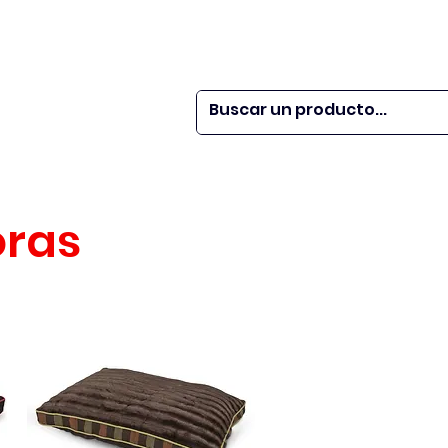
 SER
| WEBINARS
DOR?
M VETS
More
oras