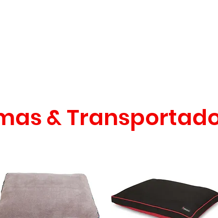
CONÓCENOS
|
CONTÁCTANOS
|
¿QUIERES
DISTRIBUI
REPTILES
PECES
PEQUEÑAS ESPECIES
EG
as & Transportad