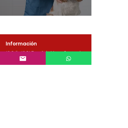
Información
10 Calle 12-56 Zona 8 de Mixco, Granjas
de
San Cristóbal, Sector A-10, Guatemala.
info@grupoegm.com
Whatsapp:
(502) 4220 6414