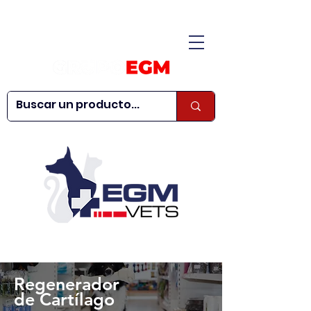
CONÓCENOS
|
CONTÁCTANOS
|
¿QUIERES SER
| WEBINARS
DISTRIBUIDOR?
Regenerador
de Cartílago