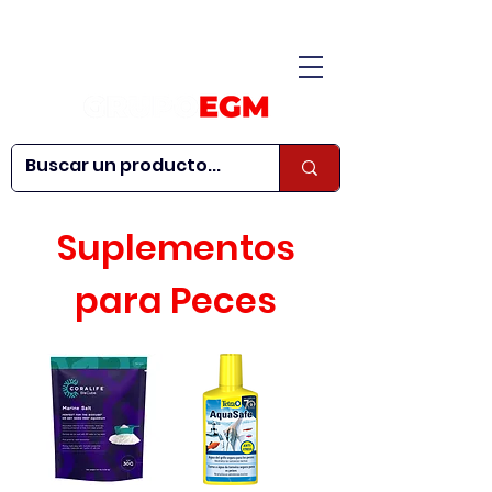
CONÓCENOS
|
CONTÁCTANOS
|
¿QUIERES SER
| WEBINARS
DISTRIBUIDOR?
Suplementos
para Peces