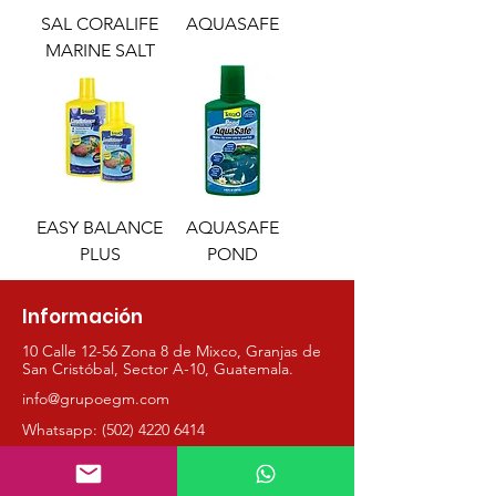
SAL CORALIFE
AQUASAFE
MARINE SALT
EASY BALANCE
AQUASAFE
PLUS
POND
Información
10 Calle 12-56 Zona 8 de Mixco, Granjas
de
San Cristóbal, Sector A-10, Guatemala.
info@grupoegm.com
Whatsapp:
(502) 4220 6414