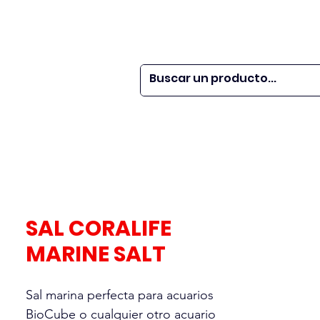
 SER
| WEBINARS
DOR?
M VETS
More
SAL CORALIFE
MARINE SALT
Sal marina perfecta para acuarios
BioCube o cualquier otro acuario