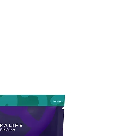
CONÓCENOS
|
CONTÁCTANOS
|
¿QUIERES
DISTRIBUI
REPTILES
PECES
PEQUEÑAS ESPECIES
EG