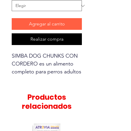
Agregar al carrito
Realizar compra
SIMBA DOG CHUNKS CON
CORDERO es un alimento
completo para perros adultos
de todos los tamaños. Los
trozos de salsa formulados
con ingredientes de calidad
Productos
como cordero, fuente de
relacionados
proteínas y minerales, se
hornean al horno para realzar
su sabor