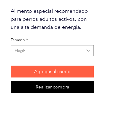
Alimento especial recomendado
para perros adultos activos, con
una alta demanda de energía.
Completa nutrición fortificada que
Tamaño
*
provee extra proteína y energía.
Elegir
• 27% Proteína – 13% Grasa – 4%
Fibra
Agregar al carrito
• 3.2% Ácido graso Omega-6 /
0.46% Ácido graso Omega 3
Realizar compra
• Energía metabolizable: 3,631
kcal/kg