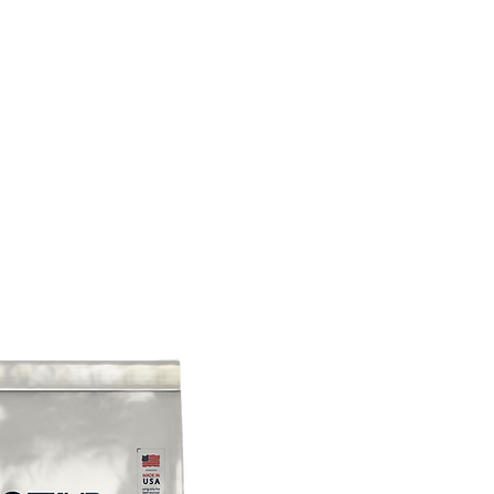
CONÓCENOS
|
CONTÁCTANOS
|
¿QUIERES
DISTRIBUI
REPTILES
PECES
PEQUEÑAS ESPECIES
EG