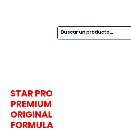
 SER
| WEBINARS
DOR?
M VETS
More
STAR PRO
PREMIUM
ORIGINAL
FORMULA