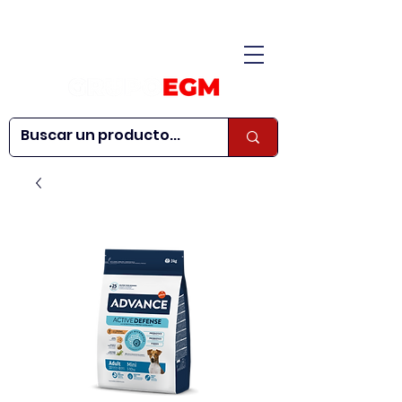
CONÓCENOS
|
CONTÁCTANOS
|
¿QUIERES SER
| WEBINARS
DISTRIBUIDOR?