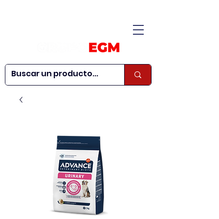
CONÓCENOS
|
CONTÁCTANOS
|
¿QUIERES SER
| WEBINARS
DISTRIBUIDOR?