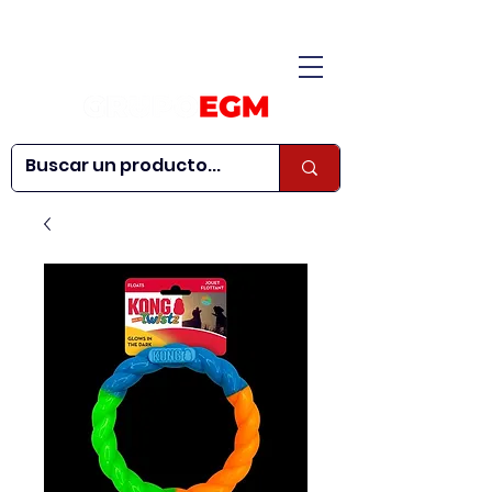
CONÓCENOS
|
CONTÁCTANOS
|
¿QUIERES SER
| WEBINARS
DISTRIBUIDOR?