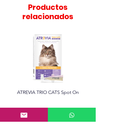
Productos
relacionados
ATREVIA TRIO CATS Spot On
Atrevia 360 Tabletas mas
Información
10 Calle 12-56 Zona 8 de Mixco, Granjas
de