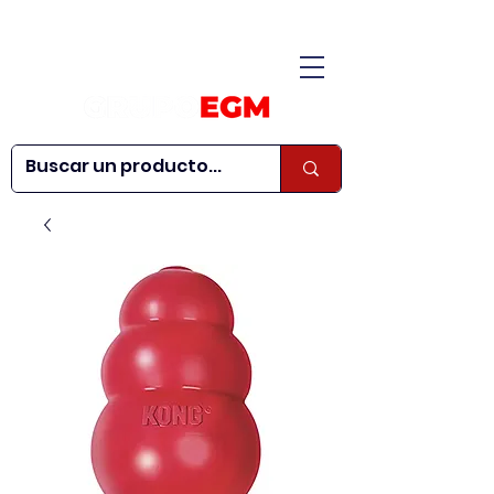
CONÓCENOS
|
CONTÁCTANOS
|
¿QUIERES SER
| WEBINARS
DISTRIBUIDOR?