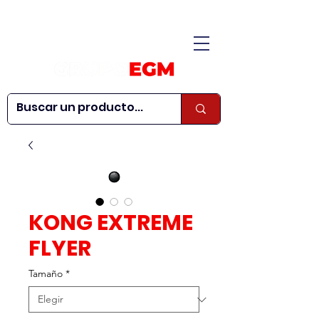
CONÓCENOS
|
CONTÁCTANOS
|
¿QUIERES SER
| WEBINARS
DISTRIBUIDOR?
KONG EXTREME
FLYER
Tamaño
*