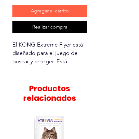
Agregar al carrito
Realizar compra
El KONG Extreme Flyer está
diseñado para el juego de
buscar y recoger. Está
fabricado con un caucho
resistente que permite
atraparlo sin riesgos y ofrece
Productos
un rebote dinámico en caso
relacionados
de que su perro no atrape el
juguete en el primer
lanzamiento.
• Resistente caucho KONG