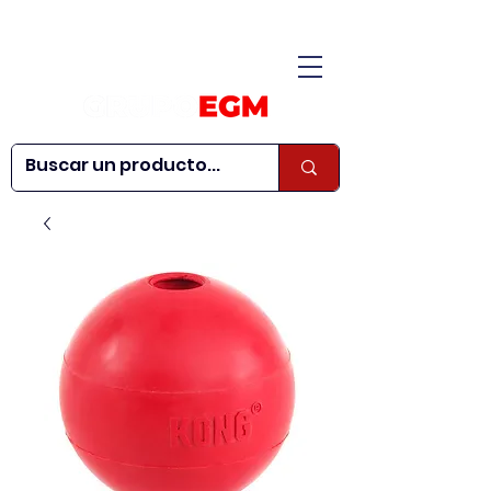
CONÓCENOS
|
CONTÁCTANOS
|
¿QUIERES SER
| WEBINARS
DISTRIBUIDOR?