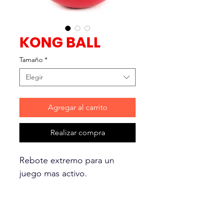
KONG BALL
Tamaño
*
Elegir
Agregar al carrito
Realizar compra
Rebote extremo para un
juego mas activo.
• Hecho de caucho natural
resistente a las mordidas.