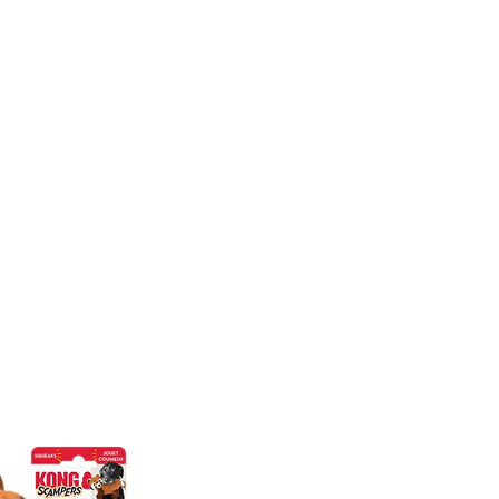
CONÓCENOS
|
CONTÁCTANOS
|
¿QUIERES
DISTRIBUI
REPTILES
PECES
PEQUEÑAS ESPECIES
EG