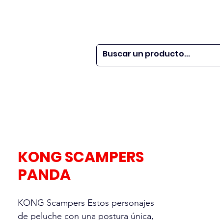
 SER
| WEBINARS
DOR?
M VETS
More
KONG SCAMPERS
PANDA
KONG Scampers Estos personajes
de peluche con una postura única,