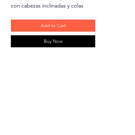
con cabezas inclinadas y colas
curvas, hacen que cada animal
cobre vida en su cuerpo suave y
Add to Cart
acolchado.
Buy Now
• Un chirriador de tono bajo
despierta interés y juego instintivo.
• Materiales acolchados y forrados
para mayor durabilidad.
• Las cabezas inclinadas y las colas
curvas ofrecen características
únicas.
• Medida 11.5” ancho x 7” alto