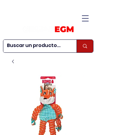
CONÓCENOS
|
CONTÁCTANOS
|
¿QUIERES SER
| WEBINARS
DISTRIBUIDOR?