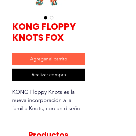
KONG FLOPPY
KNOTS FOX
Agregar al carrito
Realizar compra
KONG Floppy Knots es la
nueva incorporación a la
familia Knots, con un diseño
alegre y flexible que permite
una gran diversión. La
sensación realista de la
Productos