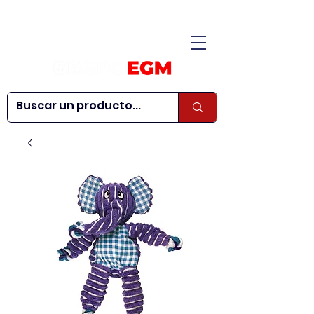
CONÓCENOS
|
CONTÁCTANOS
|
¿QUIERES SER
| WEBINARS
DISTRIBUIDOR?