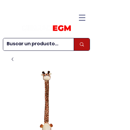
CONÓCENOS
|
CONTÁCTANOS
|
¿QUIERES SER
| WEBINARS
DISTRIBUIDOR?