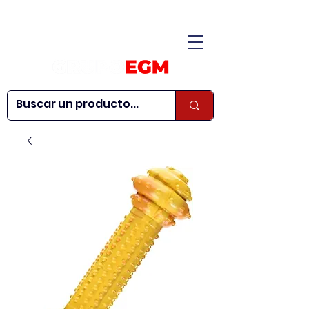
CONÓCENOS
|
CONTÁCTANOS
|
¿QUIERES SER
| WEBINARS
DISTRIBUIDOR?