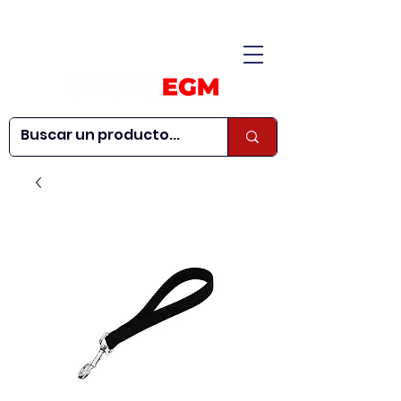
CONÓCENOS
|
CONTÁCTANOS
|
¿QUIERES SER
| WEBINARS
DISTRIBUIDOR?