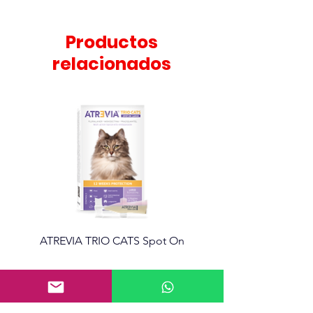
a la mascota controlada al
salir a pasear.
Productos
relacionados
ATREVIA TRIO CATS Spot On
Atrevia 360 Tabletas mas
Información