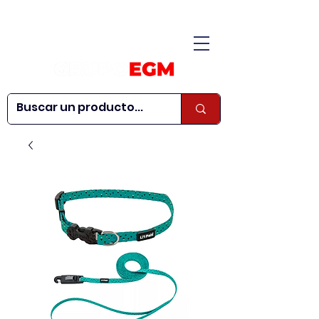
CONÓCENOS
|
CONTÁCTANOS
|
¿QUIERES SER
| WEBINARS
DISTRIBUIDOR?