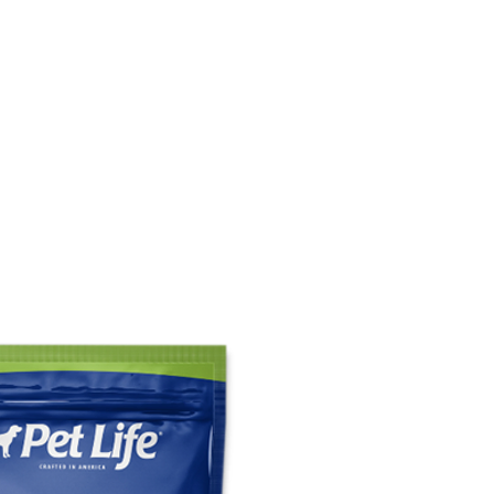
CONÓCENOS
|
CONTÁCTANOS
|
¿QUIERES
DISTRIBUI
REPTILES
PECES
PEQUEÑAS ESPECIES
EG