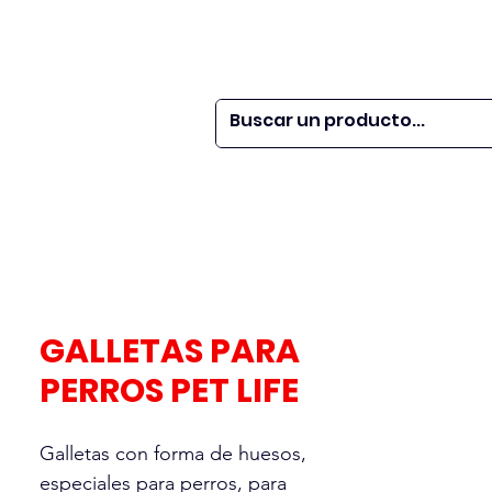
 SER
| WEBINARS
DOR?
M VETS
More
GALLETAS PARA
PERROS PET LIFE
Galletas con forma de huesos,
especiales para perros, para