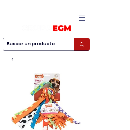
CONÓCENOS
|
CONTÁCTANOS
|
¿QUIERES SER
| WEBINARS
DISTRIBUIDOR?