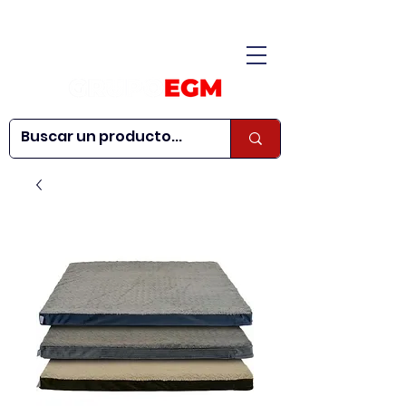
CONÓCENOS
|
CONTÁCTANOS
|
¿QUIERES SER
| WEBINARS
DISTRIBUIDOR?