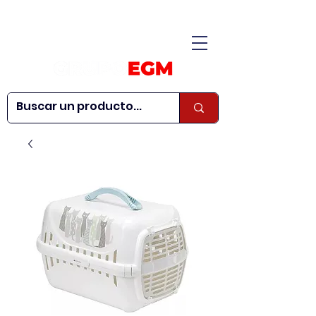
CONÓCENOS
|
CONTÁCTANOS
|
¿QUIERES SER
| WEBINARS
DISTRIBUIDOR?