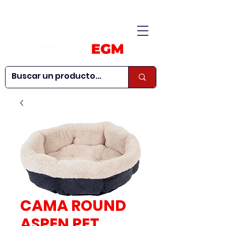
CONÓCENOS
|
CONTÁCTANOS
|
¿QUIERES SER
| WEBINARS
DISTRIBUIDOR?
CAMA ROUND
ASPEN PET