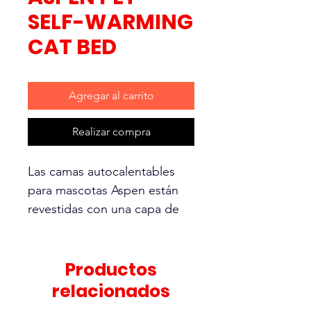
SELF-WARMING
CAT BED
Agregar al carrito
Realizar compra
Las camas autocalentables
para mascotas Aspen están
revestidas con una capa de
material que irradia calor al
reflejar el calor corporal de su
mascota, no se requiere
Productos
enchufe ni electricidad La
relacionados
superficie para dormir está