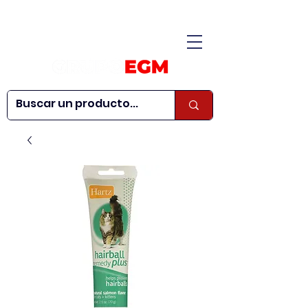
CONÓCENOS
|
CONTÁCTANOS
|
¿QUIERES SER
| WEBINARS
DISTRIBUIDOR?