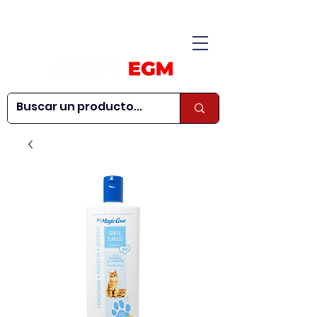
CONÓCENOS
|
CONTÁCTANOS
|
¿QUIERES SER
| WEBINARS
DISTRIBUIDOR?