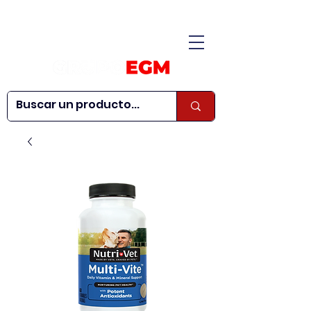
CONÓCENOS
|
CONTÁCTANOS
|
¿QUIERES SER
| WEBINARS
DISTRIBUIDOR?