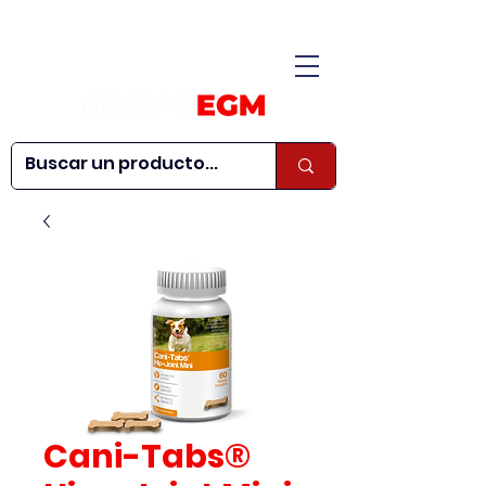
CONÓCENOS
|
CONTÁCTANOS
|
¿QUIERES SER
| WEBINARS
DISTRIBUIDOR?
Cani-Tabs®