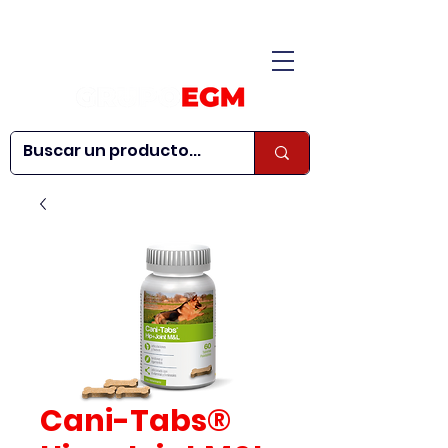
CONÓCENOS
|
CONTÁCTANOS
|
¿QUIERES SER
| WEBINARS
DISTRIBUIDOR?
Cani-Tabs®