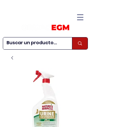
CONÓCENOS
|
CONTÁCTANOS
|
¿QUIERES SER
| WEBINARS
DISTRIBUIDOR?