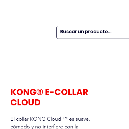
 SER
| WEBINARS
DOR?
M VETS
More
KONG® E-COLLAR
CLOUD
El collar KONG Cloud ™ es suave,
cómodo y no interfiere con la