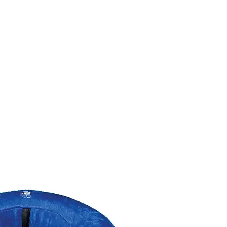
CONÓCENOS
|
CONTÁCTANOS
|
¿QUIERES
DISTRIBUI
REPTILES
PECES
PEQUEÑAS ESPECIES
EG