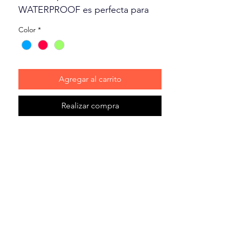
WATERPROOF es perfecta para
perros activos y aventureros.
Color
*
Impermeable, fácil de limpiar y
duradero, esta correa no deja
lugar para que se oculten los
olores. La tela recubierta
Agregar al carrito
impermeable permite que los
perros naden sin absorber
Realizar compra
humedad, suciedad o bacterias.
Esta correa resiste incluso el perro
con más fuerza.
• Tamaño: LARGE: 1” x 6’
• Disponible en colores aqua,
fucsia y lima.