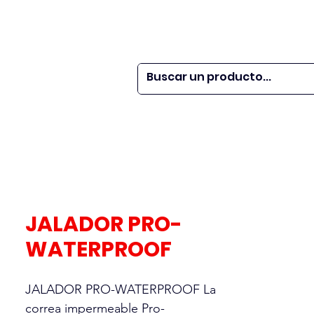
 SER
| WEBINARS
DOR?
M VETS
More
JALADOR PRO-
WATERPROOF
JALADOR PRO-WATERPROOF La
correa impermeable Pro-