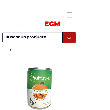
CONÓCENOS
|
CONTÁCTANOS
|
¿QUIERES SER
| WEBINARS
DISTRIBUIDOR?