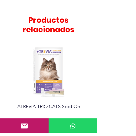
- JUEGO LAZER
REFLECTIVOS 5/8" ODH
Productos
relacionados
ATREVIA TRIO CATS Spot On
Atrevia 360 Tabletas mas
Información