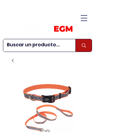
CONÓCENOS
|
CONTÁCTANOS
|
¿QUIERES SER
| WEBINARS
DISTRIBUIDOR?