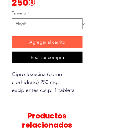
250®
Tamaño
*
Agregar al carrito
Realizar compra
Ciprofloxacina (como
clorhidrato) 250 mg,
excipientes c.s.p. 1 tableta
Para el tratamiento de
infecciones locales y
Productos
sistémicas producidas por
relacionados
bacterias sensibles a la