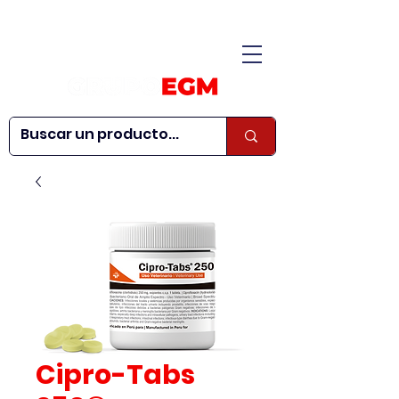
CONÓCENOS
|
CONTÁCTANOS
|
¿QUIERES SER
| WEBINARS
DISTRIBUIDOR?
Cipro-Tabs