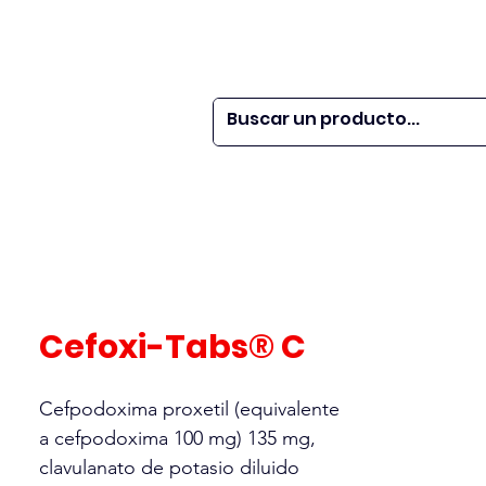
 SER
| WEBINARS
DOR?
M VETS
More
Cefoxi-Tabs® C
Cefpodoxima proxetil (equivalente
a cefpodoxima 100 mg) 135 mg,
clavulanato de potasio diluido