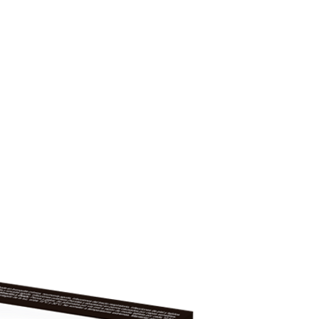
CONÓCENOS
|
CONTÁCTANOS
|
¿QUIERES
DISTRIBUI
REPTILES
PECES
PEQUEÑAS ESPECIES
EG