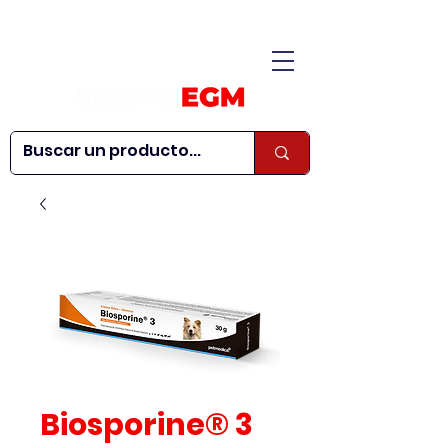
CONÓCENOS
|
CONTÁCTANOS
|
¿QUIERES SER
| WEBINARS
DISTRIBUIDOR?
Biosporine® 3