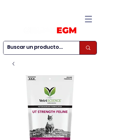
CONÓCENOS
|
CONTÁCTANOS
|
¿QUIERES SER
| WEBINARS
DISTRIBUIDOR?