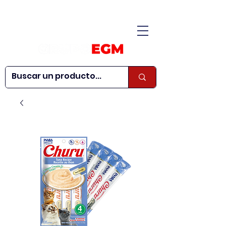
CONÓCENOS
|
CONTÁCTANOS
|
¿QUIERES SER
| WEBINARS
DISTRIBUIDOR?