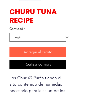
CHURU TUNA
RECIPE
Cantidad
*
Agregar al carrito
Realizar compra
Los Churu® Purés tienen el
alto contenido de humedad
necesario para la salud de los
felinos. Simplemente rasgue
un tubo y apriételo un poco