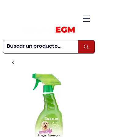
CONÓCENOS
|
CONTÁCTANOS
|
¿QUIERES SER
| WEBINARS
DISTRIBUIDOR?