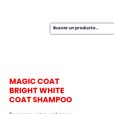
 SER
| WEBINARS
DOR?
M VETS
More
MAGIC COAT
BRIGHT WHITE
COAT SHAMPOO