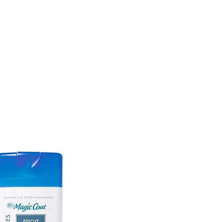
CONÓCENOS
|
CONTÁCTANOS
|
¿QUIERES
DISTRIBUI
REPTILES
PECES
PEQUEÑAS ESPECIES
EG