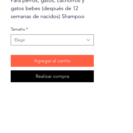
Para perros, gatos, cachorros y
gatos bebes (después de 12
semanas de nacidos) Shampoo
especialmente formulada con
Tamaño
*
perlas de brillo especial para pelo
blanco.
Elegir
Agregar al carrito
Realizar compra