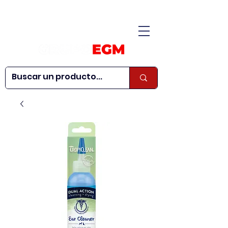
CONÓCENOS
|
CONTÁCTANOS
|
¿QUIERES SER
| WEBINARS
DISTRIBUIDOR?