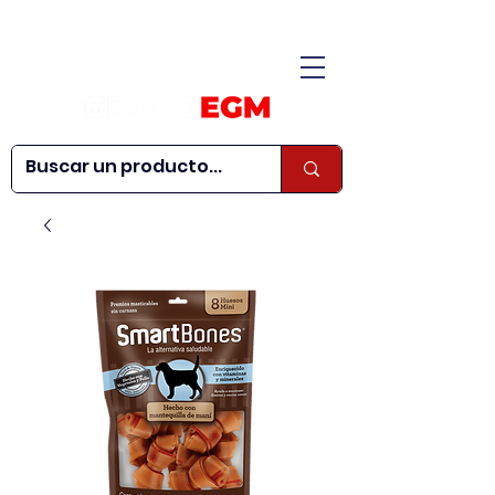
CONÓCENOS
|
CONTÁCTANOS
|
¿QUIERES SER
| WEBINARS
DISTRIBUIDOR?