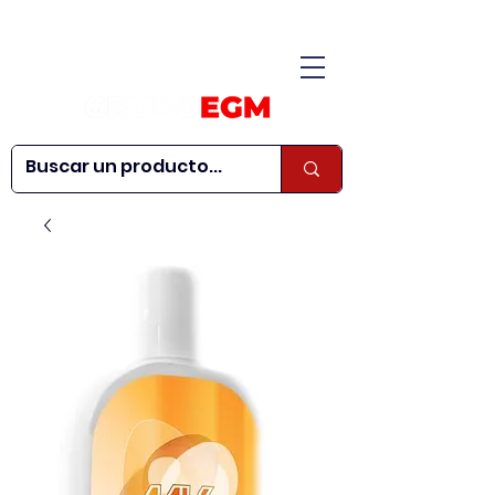
CONÓCENOS
|
CONTÁCTANOS
|
¿QUIERES SER
| WEBINARS
DISTRIBUIDOR?