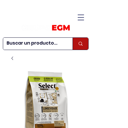
CONÓCENOS
|
CONTÁCTANOS
|
¿QUIERES SER
| WEBINARS
DISTRIBUIDOR?