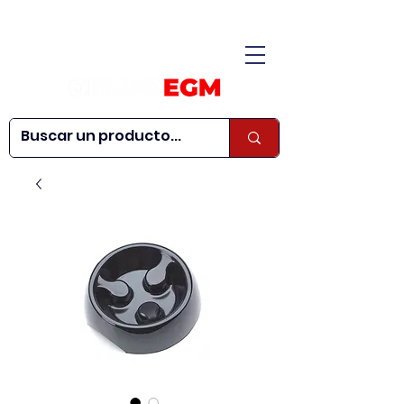
CONÓCENOS
|
CONTÁCTANOS
|
¿QUIERES SER
| WEBINARS
DISTRIBUIDOR?