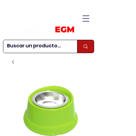
CONÓCENOS
|
CONTÁCTANOS
|
¿QUIERES SER
| WEBINARS
DISTRIBUIDOR?