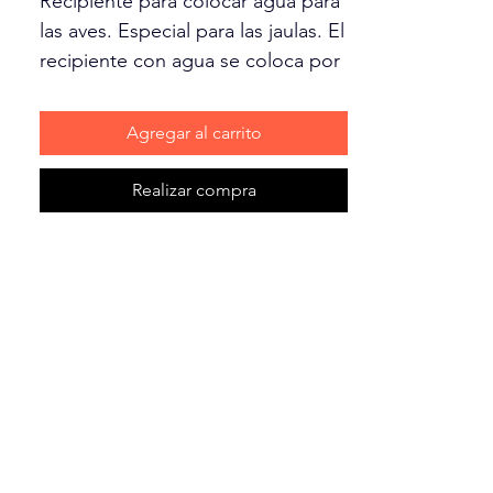
Recipiente para colocar agua para
las aves. Especial para las jaulas. El
recipiente con agua se coloca por
la parte de fuera. Con agarrador
especial que sujeta a la jaula.
Agregar al carrito
Realizar compra