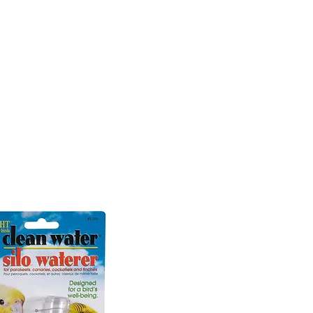
CONÓCENOS
|
CONTÁCTANOS
|
¿QUIERES
DISTRIBUI
REPTILES
PECES
PEQUEÑAS ESPECIES
EG