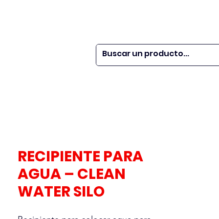
 SER
| WEBINARS
DOR?
M VETS
More
RECIPIENTE PARA
AGUA – CLEAN
WATER SILO